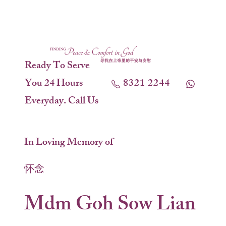
Ready To Serve
You 24 Hours
8321 2244
Everyday. Call Us
In Loving Memory of
怀念
Mdm Goh Sow Lian