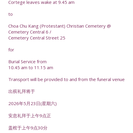
Cortege leaves wake at 9.45 am
to
Choa Chu Kang (Protestant) Christian Cemetery @
Cemetery Central 6 /
Cemetery Central Street 25
for
Burial Service from
10.45 am to 11.15 am
Transport will be provided to and from the funeral venue
出殡礼拜将于
2026年5月23日(星期六)
安息礼拜于上午9点正
盖棺于上午9点30分