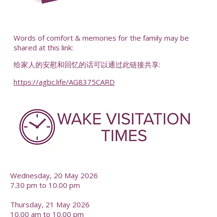
-
Words of comfort & memories for the family may be
shared at this link:
给家人的安慰和回忆的话可以通过此链接共享:
https://agbc.life/AG8375CARD
-
Wednesday, 20 May 2026
7.30 pm to 10.00 pm
Thursday, 21 May 2026
10.00 am to 10.00 pm