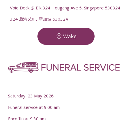
Void Deck @ Blk 324 Hougang Ave 5, Singapore 530324
324 后港5道，新加坡 530324
Wake
-
-
Saturday, 23 May 2026
Funeral service at 9.00 am
Encoffin at 9.30 am