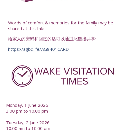
-
Words of comfort & memories for the family may be
shared at this link:
给家人的安慰和回忆的话可以通过此链接共享:
https://agbc.life/AG8401CARD
-
Monday, 1 June 2026
3.00 pm to 10.00 pm
Tuesday, 2 June 2026
10.00 am to 10.00 pm