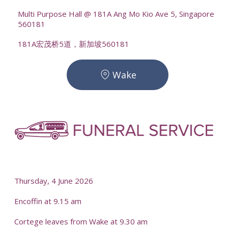
Multi Purpose Hall @ 181A Ang Mo Kio Ave 5, Singapore
560181
181A宏茂桥5道，新加坡560181
Wake
-
-
Thursday, 4 June 2026
Encoffin at 9.15 am
Cortege leaves from Wake at 9.30 am