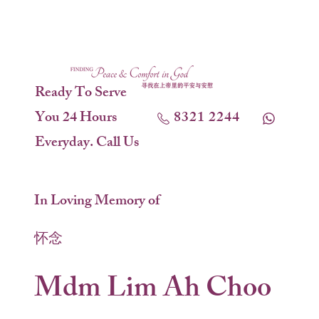
Ready To Serve
You 24 Hours
8321 2244
Everyday. Call Us
In Loving Memory of
怀念
Mdm Lim Ah Choo