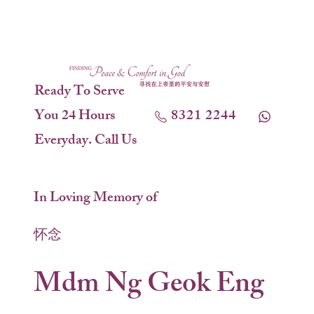
Ready To Serve
You 24 Hours
8321 2244
Everyday. Call Us
In Loving Memory of
怀念
Mdm Ng Geok Eng