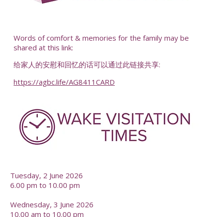
-
Words of comfort & memories for the family may be
shared at this link:
给家人的安慰和回忆的话可以通过此链接共享:
https://agbc.life/AG8411CARD
-
Tuesday, 2 June 2026
6.00 pm to 10.00 pm
Wednesday, 3 June 2026
10.00 am to 10.00 pm