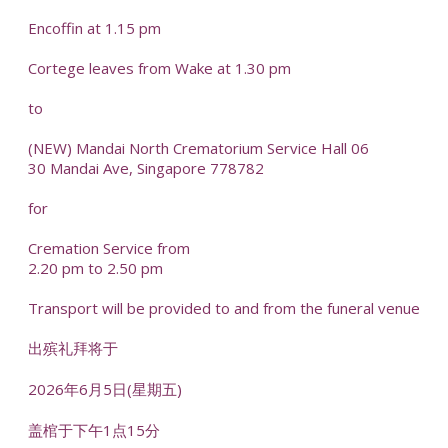
Encoffin at 1.15 pm
Cortege leaves from Wake at 1.30 pm
to
(NEW) Mandai North Crematorium Service Hall 06
30 Mandai Ave, Singapore 778782
for
Cremation Service from
2.20 pm to 2.50 pm
Transport will be provided to and from the funeral venue
出殡礼拜将于
2026年6月5日(星期五)
盖棺于下午1点15分