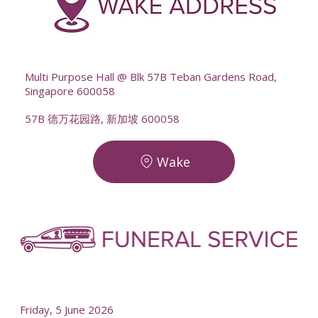
--
Multi Purpose Hall @ Blk 57B Teban Gardens Road,
Singapore 600058
57B 德万花园路, 新加坡 600058
Wake
-
-
Friday, 5 June 2026