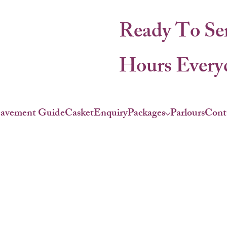
Ready To Se
Hours Everyd
eavement Guide
Casket
Enquiry
Packages
Parlours
Cont