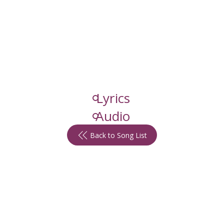
Lyrics
Audio
Back to Song List