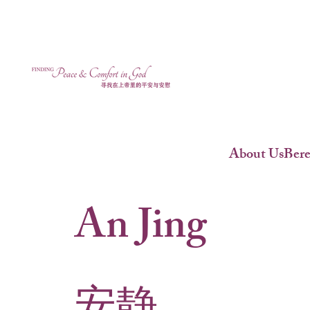
About Us
Ber
An Jing