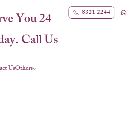
8321 2244
rve You 24
ay. Call Us
act Us
Others